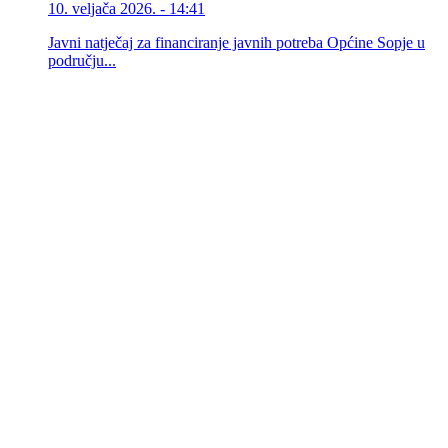
10. veljača 2026. - 14:41
Javni natječaj za financiranje javnih potreba Općine Sopje u
području...