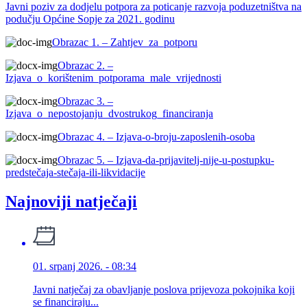
Javni poziv za dodjelu potpora za poticanje razvoja poduzetništva na
podučju Općine Sopje za 2021. godinu
Obrazac 1. – Zahtjev_za_potporu
Obrazac 2. –
Izjava_o_korištenim_potporama_male_vrijednosti
Obrazac 3. –
Izjava_o_nepostojanju_dvostrukog_financiranja
Obrazac 4. – Izjava-o-broju-zaposlenih-osoba
Obrazac 5. – Izjava-da-prijavitelj-nije-u-postupku-
predstečaja-stečaja-ili-likvidacije
Najnoviji natječaji
01. srpanj 2026. - 08:34
Javni natječaj za obavljanje poslova prijevoza pokojnika koji
se financiraju...