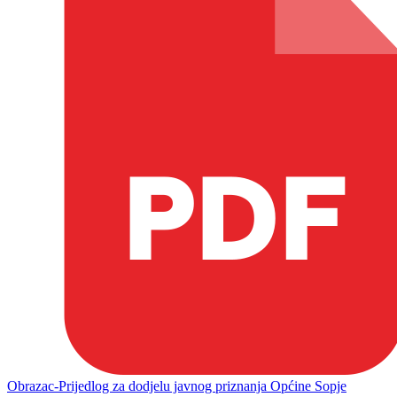
Obrazac-Prijedlog za dodjelu javnog priznanja Općine Sopje