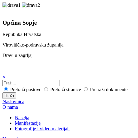
Općina Sopje
Republika Hrvatska
Virovitičko-podravska županija
Dravi u zagrljaj
×
Pretraži postove
Pretraži stranice
Pretraži dokumente
Traži
Naslovnica
O nama
Naselja
Manifestacije
Fotografije i video materijali