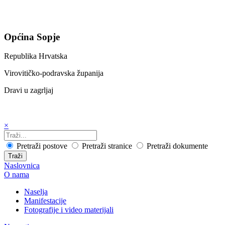
Općina Sopje
Republika Hrvatska
Virovitičko-podravska županija
Dravi u zagrljaj
×
Pretraži postove
Pretraži stranice
Pretraži dokumente
Traži
Naslovnica
O nama
Naselja
Manifestacije
Fotografije i video materijali