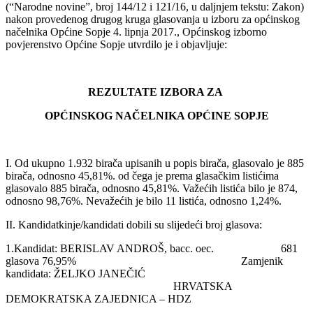
(“Narodne novine”, broj 144/12 i 121/16, u daljnjem tekstu: Zakon)
nakon provedenog drugog kruga glasovanja u izboru za općinskog
načelnika Općine Sopje 4. lipnja 2017., Općinskog izborno
povjerenstvo Općine Sopje utvrdilo je i objavljuje:
REZULTATE IZBORA ZA
OPĆINSKOG NAČELNIKA OPĆINE SOPJE
I. Od ukupno 1.932 birača upisanih u popis birača, glasovalo je 885
birača, odnosno 45,81%. od čega je prema glasačkim listićima
glasovalo 885 birača, odnosno 45,81%. Važećih listića bilo je 874,
odnosno 98,76%. Nevažećih je bilo 11 listića, odnosno 1,24%.
II. Kandidatkinje/kandidati dobili su slijedeći broj glasova:
1.Kandidat: BERISLAV ANDROŠ, bacc. oec. 681
glasova 76,95% Zamjenik
kandidata: ŽELJKO JANEČIĆ
HRVATSKA
DEMOKRATSKA ZAJEDNICA – HDZ