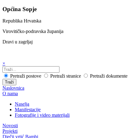
Općina Sopje
Republika Hrvatska
Virovitičko-podravska županija
Dravi u zagrljaj
×
Pretraži postove
Pretraži stranice
Pretraži dokumente
Traži
Naslovnica
O nama
Naselja
Manifestacije
Fotografije i video materijali
Novosti
Projekti
Dječji vrtić Bambi