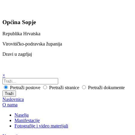
Općina Sopje
Republika Hrvatska
Virovitičko-podravska županija
Dravi u zagrljaj
×
Pretraži postove
Pretraži stranice
Pretraži dokumente
Traži
Naslovnica
O nama
Naselja
Manifestacije
Fotografije i video materijali