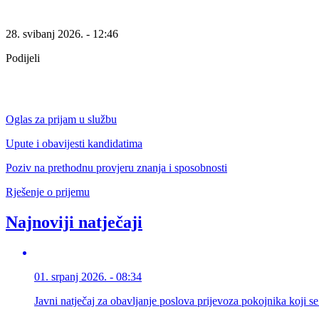
28. svibanj 2026. - 12:46
Podijeli
Oglas za prijam u službu
Upute i obavijesti kandidatima
Poziv na prethodnu provjeru znanja i sposobnosti
Rješenje o prijemu
Najnoviji natječaji
01. srpanj 2026. - 08:34
Javni natječaj za obavljanje poslova prijevoza pokojnika koji se 