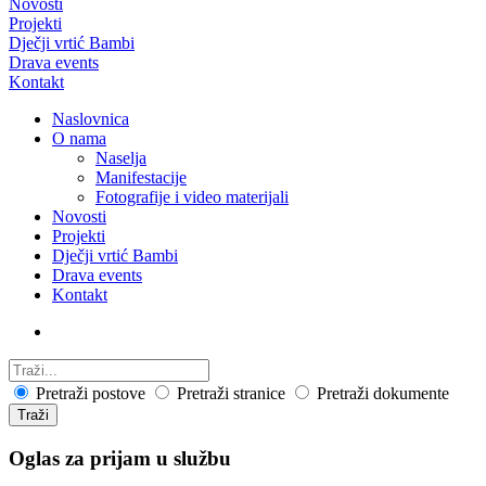
Novosti
Projekti
Dječji vrtić Bambi
Drava events
Kontakt
Naslovnica
O nama
Naselja
Manifestacije
Fotografije i video materijali
Novosti
Projekti
Dječji vrtić Bambi
Drava events
Kontakt
Pretraži postove
Pretraži stranice
Pretraži dokumente
Traži
Oglas za prijam u službu