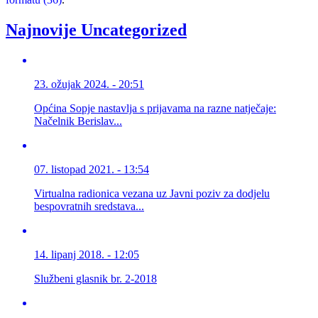
Najnovije Uncategorized
23. ožujak 2024. - 20:51
Općina Sopje nastavlja s prijavama na razne natječaje:
Načelnik Berislav...
07. listopad 2021. - 13:54
Virtualna radionica vezana uz Javni poziv za dodjelu
bespovratnih sredstava...
14. lipanj 2018. - 12:05
Službeni glasnik br. 2-2018