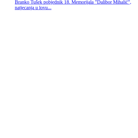
Branko Tušek pobjednik 18. Memorijala ”Dalibor Mihalić”,
natjecanja u lovu...