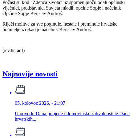
Počast su kod “Zdenca života” uz spomen ploču odali općinski
vijećnici, predstavnici Savjeta mladih općine Sopje i načelnik
Općine Sopje Berislav Androš.
Riječi molitve za sve poginule, nestale i preminule hrvatske
branitelje izrekao je načelnik Berislav Androš.
(icv.hr, adf)
Najnovije novosti
05. kolovoz 2026. - 21:07
U povodu Dana pobjede i domovinske zahvalnosti te Dana
hrvatskih...