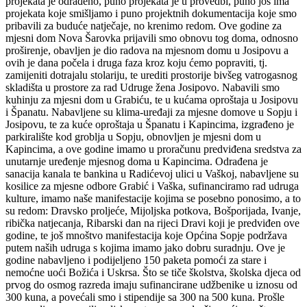
projekata je odrađeno, puno projekata je u provedbi, puno još ima
projekata koje smišljamo i puno projektnih dokumentacija koje smo
pribavili za buduće natječaje, no krenimo redom. Ove godine za
mjesni dom Nova Šarovka prijavili smo obnovu tog doma, odnosno
proširenje, obavljen je dio radova na mjesnom domu u Josipovu a
ovih je dana počela i druga faza kroz koju ćemo popraviti, tj.
zamijeniti dotrajalu stolariju, te urediti prostorije bivšeg vatrogasnog
skladišta u prostore za rad Udruge žena Josipovo. Nabavili smo
kuhinju za mjesni dom u Grabiću, te u kućama oproštaja u Josipovu
i Španatu. Nabavljene su klima-uređaji za mjesne domove u Sopju i
Josipovu, te za kuće oproštaja u Španatu i Kapincima, izgrađeno je
parkiralište kod groblja u Sopju, obnovljen je mjesni dom u
Kapincima, a ove godine imamo u proračunu predviđena sredstva za
unutarnje uređenje mjesnog doma u Kapincima. Odrađena je
sanacija kanala te bankina u Radićevoj ulici u Vaškoj, nabavljene su
kosilice za mjesne odbore Grabić i Vaška, sufinanciramo rad udruga
kulture, imamo naše manifestacije kojima se posebno ponosimo, a to
su redom: Dravsko proljeće, Mijoljska potkova, Bošporijada, Ivanje,
ribička natjecanja, Ribarski dan na rijeci Dravi koji je predviđen ove
godine, te još mnoštvo manifestacija koje Općina Sopje podržava
putem naših udruga s kojima imamo jako dobru suradnju. Ove je
godine nabavljeno i podijeljeno 150 paketa pomoći za stare i
nemoćne uoći Božića i Uskrsa. Što se tiče školstva, školska djeca od
prvog do osmog razreda imaju sufinancirane udžbenike u iznosu od
300 kuna, a povećali smo i stipendije sa 300 na 500 kuna. Prošle