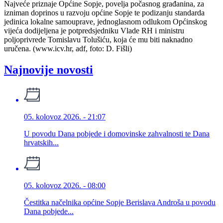
Najveće priznaje Općine Sopje, povelja počasnog građanina, za
izniman doprinos u razvoju općine Sopje te podizanju standarda
jedinica lokalne samouprave, jednoglasnom odlukom Općinskog
vijeća dodijeljena je potpredsjedniku Vlade RH i ministru
poljoprivrede Tomislavu Tolušiću, koja će mu biti naknadno
uručena. (www.icv.hr, adf, foto: D. Fišli)
Najnovije novosti
05. kolovoz 2026. - 21:07
U povodu Dana pobjede i domovinske zahvalnosti te Dana
hrvatskih...
05. kolovoz 2026. - 08:00
Čestitka načelnika općine Sopje Berislava Androša u povodu
Dana pobjede...