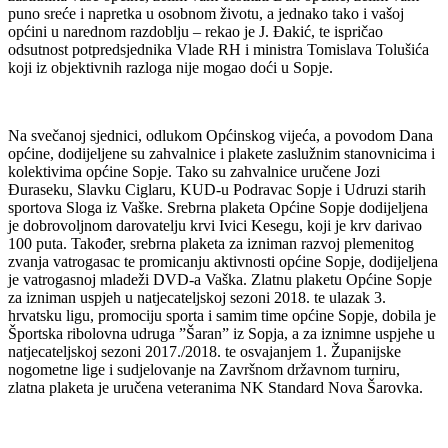
puno sreće i napretka u osobnom životu, a jednako tako i vašoj
općini u narednom razdoblju – rekao je J. Đakić, te ispričao
odsutnost potpredsjednika Vlade RH i ministra Tomislava Tolušića
koji iz objektivnih razloga nije mogao doći u Sopje.
Na svečanoj sjednici, odlukom Općinskog vijeća, a povodom Dana
općine, dodijeljene su zahvalnice i plakete zaslužnim stanovnicima i
kolektivima općine Sopje. Tako su zahvalnice uručene Jozi
Đuraseku, Slavku Ciglaru, KUD-u Podravac Sopje i Udruzi starih
sportova Sloga iz Vaške. Srebrna plaketa Općine Sopje dodijeljena
je dobrovoljnom darovatelju krvi Ivici Kesegu, koji je krv darivao
100 puta. Također, srebrna plaketa za izniman razvoj plemenitog
zvanja vatrogasac te promicanju aktivnosti općine Sopje, dodijeljena
je vatrogasnoj mladeži DVD-a Vaška. Zlatnu plaketu Općine Sopje
za izniman uspjeh u natjecateljskoj sezoni 2018. te ulazak 3.
hrvatsku ligu, promociju sporta i samim time općine Sopje, dobila je
Športska ribolovna udruga ”Šaran” iz Sopja, a za iznimne uspjehe u
natjecateljskoj sezoni 2017./2018. te osvajanjem 1. Županijske
nogometne lige i sudjelovanje na Završnom državnom turniru,
zlatna plaketa je uručena veteranima NK Standard Nova Šarovka.