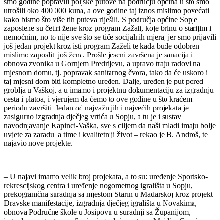
smo godine popravili poljske putove na području općina u što smo
utrošili oko 400 000 kuna, a ove godine taj iznos mislimo povećati
kako bismo što više tih puteva riješili. S područja općine Sopje
zaposlene su četiri žene kroz program Zažali, koje brinu o starijim i
nemoćnim, no to nije sve što se tiče socijalnih mjera, jer smo prijavili
još jedan projekt kroz isti program Zaželi te kada bude odobren
mislimo zaposliti još žena. Prošle jeseni završena je sanacija i
obnova zvonika u Gornjem Predrijevu, a upravo traju radovi na
mjesnom domu, tj. popravak sanitarnog čvora, tako da će uskoro i
taj mjesni dom biti kompletno uređen. Dalje, uređen je put pored
groblja u Vaškoj, a u imamo i projektnu dokumentaciju za izgradnju
cesta i platoa, i vjerujem da ćemo to ove godine u što kraćem
periodu završiti. Jedan od najvažnijih i najvećih projekata je
zasigurno izgradnja dječjeg vrtića u Sopju, a tu je i sustav
navodnjavanje Kapinci-Vaška, sve s ciljem da naši mladi imaju bolje
uvjete za zaradu, a time i kvalitetniji život – rekao je B. Androš, te
najavio nove projekte.
– U najavi imamo velik broj projekata, a to su: uređenje Sportsko-
rekrescijskog centra i uređenje nogometnog igrališta u Sopju,
prekogranična suradnja sa mjestom Starin u Mađarskoj kroz projekt
Dravske manifestacije, izgradnja dječjeg igrališta u Novakima,
obnova Područne škole u Josipovu u suradnji sa Županijom,