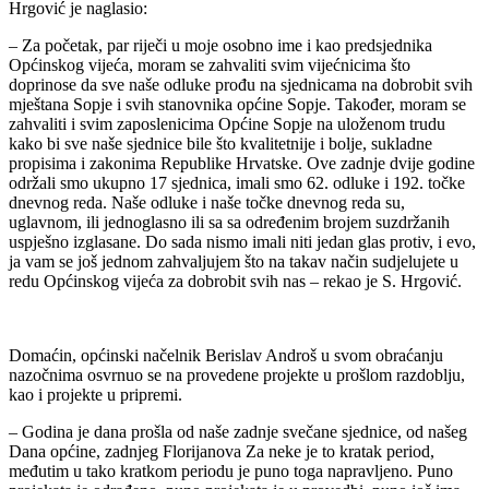
Hrgović je naglasio:
– Za početak, par riječi u moje osobno ime i kao predsjednika
Općinskog vijeća, moram se zahvaliti svim vijećnicima što
doprinose da sve naše odluke prođu na sjednicama na dobrobit svih
mještana Sopje i svih stanovnika općine Sopje. Također, moram se
zahvaliti i svim zaposlenicima Općine Sopje na uloženom trudu
kako bi sve naše sjednice bile što kvalitetnije i bolje, sukladne
propisima i zakonima Republike Hrvatske. Ove zadnje dvije godine
održali smo ukupno 17 sjednica, imali smo 62. odluke i 192. točke
dnevnog reda. Naše odluke i naše točke dnevnog reda su,
uglavnom, ili jednoglasno ili sa sa određenim brojem suzdržanih
uspješno izglasane. Do sada nismo imali niti jedan glas protiv, i evo,
ja vam se još jednom zahvaljujem što na takav način sudjelujete u
redu Općinskog vijeća za dobrobit svih nas – rekao je S. Hrgović.
Domaćin, općinski načelnik Berislav Androš u svom obraćanju
nazočnima osvrnuo se na provedene projekte u prošlom razdoblju,
kao i projekte u pripremi.
– Godina je dana prošla od naše zadnje svečane sjednice, od našeg
Dana općine, zadnjeg Florijanova Za neke je to kratak period,
međutim u tako kratkom periodu je puno toga napravljeno. Puno