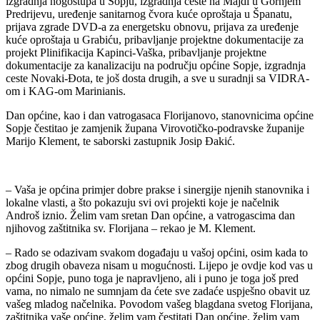
izgradnja nogostupa u Sopju, izgradnja ceste na Majdi u Gornjem
Predrijevu, uređenje sanitarnog čvora kuće oproštaja u Španatu,
prijava zgrade DVD-a za energetsku obnovu, prijava za uređenje
kuće oproštaja u Grabiću, pribavljanje projektne dokumentacije za
projekt Plinifikacija Kapinci-Vaška, pribavljanje projektne
dokumentacije za kanalizaciju na području općine Sopje, izgradnja
ceste Novaki-Đota, te još dosta drugih, a sve u suradnji sa VIDRA-
om i KAG-om Marinianis.
Dan općine, kao i dan vatrogasaca Florijanovo, stanovnicima općine
Sopje čestitao je zamjenik župana Virovotičko-podravske županije
Marijo Klement, te saborski zastupnik Josip Đakić.
– Vaša je općina primjer dobre prakse i sinergije njenih stanovnika i
lokalne vlasti, a što pokazuju svi ovi projekti koje je načelnik
Androš iznio. Želim vam sretan Dan općine, a vatrogascima dan
njihovog zaštitnika sv. Florijana – rekao je M. Klement.
– Rado se odazivam svakom događaju u vašoj općini, osim kada to
zbog drugih obaveza nisam u mogućnosti. Lijepo je ovdje kod vas u
općini Sopje, puno toga je napravljeno, ali i puno je toga još pred
vama, no nimalo ne sumnjam da ćete sve zadaće uspješno obavit uz
vašeg mladog načelnika. Povodom vašeg blagdana svetog Florijana,
zaštitnika vaše općine, želim vam čestitati Dan općine, želim vam