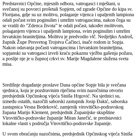
Predstavnici Općine, mjesnih odbora, vatrogasci i mještani, u
svečanoj su povorci prošetali Sopjem, od zgrade Općine do kipa sv.
Florijana, gdje su uz molitvu, polaganje vijenca i upaljenih lampiona
odali počast svim poginulim i umrlim vatrogascima, nakon čega su
se vratili do ”Zdenca života” te odali počast, također molitvom,
polaganjem vijenca i upaljenih lampiona, svim poginulim i umrlim
hrvatskim braniteljima. Molitvu je predvodio vlč. Nedjeljko Androš,
župnik Župe Presvetog Trojstva Čačinci, inače rodom iz Sopja.
Nakon odavanja počasti vatrogascima i hrvatskim braniteljima,
sopjanski su vatrogasci izveli kraću pokaznu vježbu gašenja požara,
a poslije nje je u župnoj crkvi sv. Marije Magdalene služena sveta
misa.
Središnje događanje proslave Dana općine Sopje bila je svečana
sjednica, koju je pozdravinim riječima svim nazočnima otvorio
predsjednik Općinskog vijeća Siniša Hrgović. Na sjednici su,
između ostalih, nazočili saborski zastupnik Josip Đakić, saborska
zastupnica Vesna Bedeković, zamjenik virovitičko-podravskog
župana Marijo Klement, predsjednik Županijske skupštine
Virovitičko-podravske županije Miran Janečić, te predstavnici
lokalne vlasti s područja Virovitičko-podravske županije.
U svom obraćanju nazočnima, predsjednik Općinskog vijeća Siniša