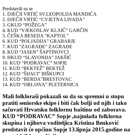
Predstavili su se
1. DJEČJI VRTIĆ SV.LEOPOLDA MANDIĆA
2. DJEČJI VRTIĆ “CVJETNA LIVADA”
3. GKUD “POŽEGA”
4. KUD “VJEKOSLAV KLAIĆ” GARČIN
5. ČEŠKA BESEDA “KAPTOL”
6. KUD “POLJADIJA” GRABARJE
7. KUD “ZAGRAĐE” ZAGRAĐE
8. KUD “JASEN” ŠAPTINOVCI
9. HKUD “SLAVONIJA” JAKŠIĆ
10. KUD “PODRAVAC” SOPJE
11. KUD “BEKTEŽ” BEKTEŽ
12. KUD “ŠIJACI” BIŠKUPCI
13. KUD “BERDA”BRESTOVAC
14. KUD “ORLJAVA” PLETERNICA
Mali folkloraši pokazali su da su spremni u stopu
pratiti seniorske ekipe i biti čak bolji od njih i tako
sačuvati Hrvatsku folklornu baštinu od zaborava.
KUD “PODRAVAC” Sopje ,najmlađa folklorna
skupina i njihova voditeljica Kristina Benković
predstavit će općinu Sopje 13.lipnja 2015.godine na