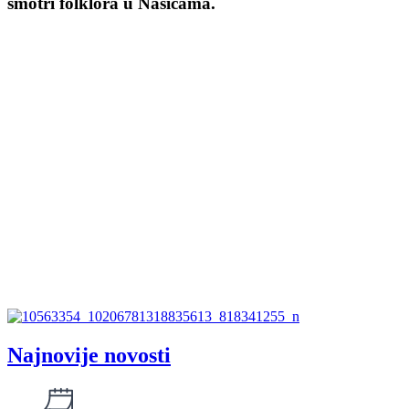
smotri folklora u Našicama.
Najnovije novosti