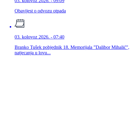
03. kolovoz 2026. - 09:09
Obavijest o odvozu otpada
03. kolovoz 2026. - 07:40
Branko Tušek pobjednik 18. Memorijala ”Dalibor Mihalić”,
natjecanja u lovu...