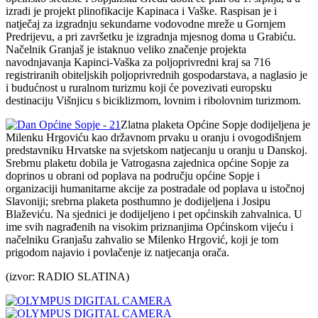
izradi je projekt plinofikacije Kapinaca i Vaške. Raspisan je i
natječaj za izgradnju sekundarne vodovodne mreže u Gornjem
Predrijevu, a pri završetku je izgradnja mjesnog doma u Grabiću.
Načelnik Granjaš je istaknuo veliko značenje projekta
navodnjavanja Kapinci-Vaška za poljoprivredni kraj sa 716
registriranih obiteljskih poljoprivrednih gospodarstava, a naglasio je
i budućnost u ruralnom turizmu koji će povezivati europsku
destinaciju Višnjicu s biciklizmom, lovnim i ribolovnim turizmom.
Zlatna plaketa Općine Sopje dodijeljena je
Milenku Hrgoviću kao državnom prvaku u oranju i ovogodišnjem
predstavniku Hrvatske na svjetskom natjecanju u oranju u Danskoj.
Srebrnu plaketu dobila je Vatrogasna zajednica općine Sopje za
doprinos u obrani od poplava na području općine Sopje i
organizaciji humanitarne akcije za postradale od poplava u istočnoj
Slavoniji; srebrna plaketa posthumno je dodijeljena i Josipu
Blaževiću. Na sjednici je dodijeljeno i pet općinskih zahvalnica. U
ime svih nagrađenih na visokim priznanjima Općinskom vijeću i
načelniku Granjašu zahvalio se Milenko Hrgović, koji je tom
prigodom najavio i povlačenje iz natjecanja orača.
(izvor: RADIO SLATINA)