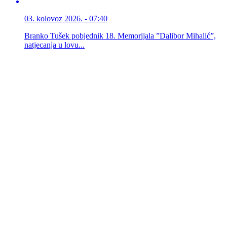
03. kolovoz 2026. - 07:40
Branko Tušek pobjednik 18. Memorijala ”Dalibor Mihalić”,
natjecanja u lovu...