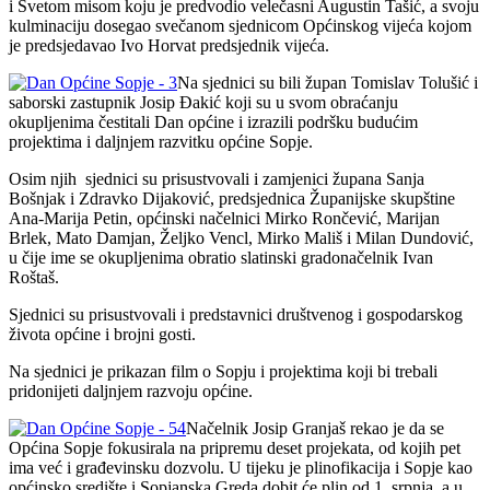
i Svetom misom koju je predvodio velečasni Augustin Tašić, a svoju
kulminaciju dosegao svečanom sjednicom Općinskog vijeća kojom
je predsjedavao Ivo Horvat predsjednik vijeća.
Na sjednici su bili župan Tomislav Tolušić i
saborski zastupnik Josip Đakić koji su u svom obraćanju
okupljenima čestitali Dan općine i izrazili podršku budućim
projektima i daljnjem razvitku općine Sopje.
Osim njih sjednici su prisustvovali i zamjenici župana Sanja
Bošnjak i Zdravko Dijaković, predsjednica Županijske skupštine
Ana-Marija Petin, općinski načelnici Mirko Rončević, Marijan
Brlek, Mato Damjan, Željko Vencl, Mirko Mališ i Milan Dundović,
u čije ime se okupljenima obratio slatinski gradonačelnik Ivan
Roštaš.
Sjednici su prisustvovali i predstavnici društvenog i gospodarskog
života općine i brojni gosti.
Na sjednici je prikazan film o Sopju i projektima koji bi trebali
pridonijeti daljnjem razvoju općine.
Načelnik Josip Granjaš rekao je da se
Općina Sopje fokusirala na pripremu deset projekata, od kojih pet
ima već i građevinsku dozvolu. U tijeku je plinofikacija i Sopje kao
općinsko središte i Sopjanska Greda dobit će plin od 1. srpnja, a u