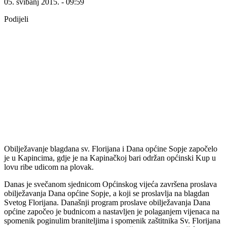
05. svibanj 2015. - 09:59
Podijeli
Obilježavanje blagdana sv. Florijana i Dana općine Sopje započelo
je u Kapincima, gdje je na Kapinačkoj bari održan općinski Kup u
lovu ribe udicom na plovak.
Danas je svečanom sjednicom Općinskog vijeća završena proslava
obilježavanja Dana općine Sopje, a koji se proslavlja na blagdan
Svetog Florijana. Današnji program proslave obilježavanja Dana
općine započeo je budnicom a nastavljen je polaganjem vijenaca na
spomenik poginulim braniteljima i spomenik zaštitnika Sv. Florijana