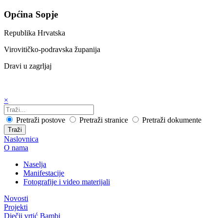
Općina Sopje
Republika Hrvatska
Virovitičko-podravska županija
Dravi u zagrljaj
×
Pretraži postove
Pretraži stranice
Pretraži dokumente
Traži
Naslovnica
O nama
Naselja
Manifestacije
Fotografije i video materijali
Novosti
Projekti
Dječji vrtić Bambi