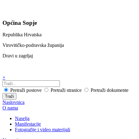
Općina Sopje
Republika Hrvatska
Virovitičko-podravska županija
Dravi u zagrljaj
×
Pretraži postove
Pretraži stranice
Pretraži dokumente
Traži
Naslovnica
O nama
Naselja
Manifestacije
Fotografije i video materijali