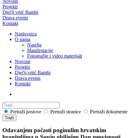
Novosti
Projekti
Dječji vrtić Bambi
Drava events
Kontakt
Naslovnica
O nama
Naselja
Manifestacije
Fotografije i video materijali
Novosti
Projekti
Dječji vrtić Bambi
Drava events
Kontakt
Pretraži postove
Pretraži stranice
Pretraži dokumente
Traži
Odavanjem počasti poginulim hrvatskim
braniteljima u Sopju obilježen Dan neovisnosti