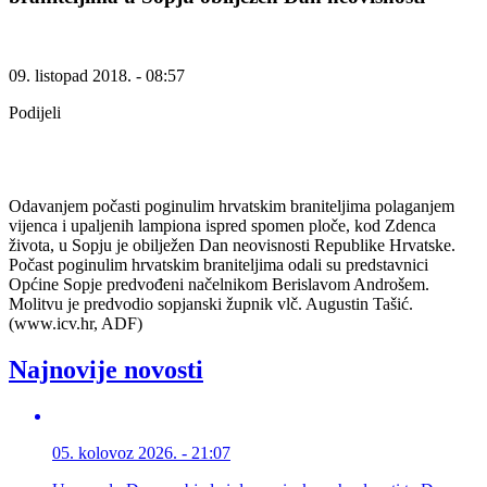
09. listopad 2018. - 08:57
Podijeli
Odavanjem počasti poginulim hrvatskim braniteljima polaganjem
vijenca i upaljenih lampiona ispred spomen ploče, kod Zdenca
života, u Sopju je obilježen Dan neovisnosti Republike Hrvatske.
Počast poginulim hrvatskim braniteljima odali su predstavnici
Općine Sopje predvođeni načelnikom Berislavom Androšem.
Molitvu je predvodio sopjanski župnik vlč. Augustin Tašić.
(www.icv.hr, ADF)
Najnovije novosti
05. kolovoz 2026. - 21:07