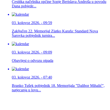
Čestitka načelnika općine Sopje Berislava Androša u povodu
Dana pobjede...
03. kolovoz 2026. - 09:59
Zaključen 22. Memorijal Zlatko Karafa: Standard Nova
Šarovka pobjednik turnira...
03. kolovoz 2026. - 09:09
Obavijest o odvozu otpada
03. kolovoz 2026. - 07:40
Branko Tušek pobjednik 18. Memorijala ”Dalibor Mihalić”,
natjecanja u lovu...