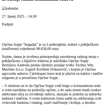
27. lipanj 2025. - 14:30
Podijeli
Općina Sopje “bogatija” je za Lamborghini, traktor s priključkom
(malčerom) vrijednosti 98.658,00 eura.
Naime, danas je izvršena primopredaja navedenog radnog stroja s
priključkom, a ključeve traktora je načelniku Općine Sopje
Berislavu Androšu predao direktor prodaje tvrtke Techno Win
Machine d.o.o. Zagreb Krešimir Dokuzović, s kojom je Općina
ugovorila nabavu. Cjelokupni iznos koji je plaćen za traktor i malčer
osiguran je u proračunu Općine Sopje.
– S obzirom na to da Općina Sopje vodi brigu o komunalnom redu
u svim naseljima na području općine, a do sada nismo imali ovakav
adekvatan stroj za izvođenje radova, ukazala se potreba za nabavku
traktora i malčera. S ovim traktorom ćemo raditi na održavanju svih
cestovnih bankina i ostalog, znači malčiranje i košnja, a shodno