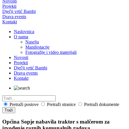
Novosti
Projekti
Dječji vrtić Bambi
Drava events
Kontakt
Naslovnica
O nama
Naselja
Manifestacije
Fotografije i video materijali
Novosti
Projekti
Dječji vrtić Bambi
Drava events
Kontakt
Pretraži postove
Pretraži stranice
Pretraži dokumente
Traži
Općina Sopje nabavila traktor s malčerom za
izvođenje raznih komunalnih radova