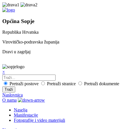
Općina Sopje
Republika Hrvatska
Virovitičko-podravska županija
Dravi u zagrljaj
×
Pretraži postove
Pretraži stranice
Pretraži dokumente
Traži
Naslovnica
O nama
Naselja
Manifestacije
Fotografije i video materijali