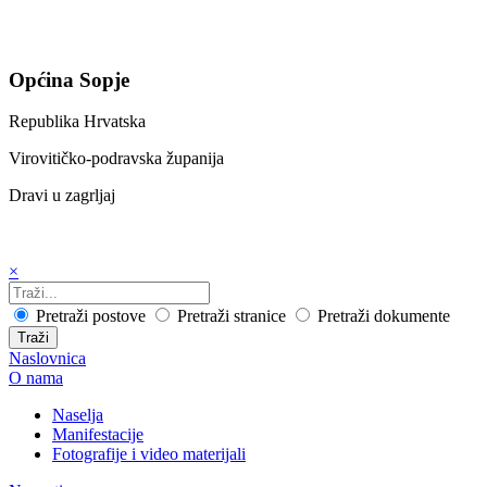
Općina Sopje
Republika Hrvatska
Virovitičko-podravska županija
Dravi u zagrljaj
×
Pretraži postove
Pretraži stranice
Pretraži dokumente
Traži
Naslovnica
O nama
Naselja
Manifestacije
Fotografije i video materijali