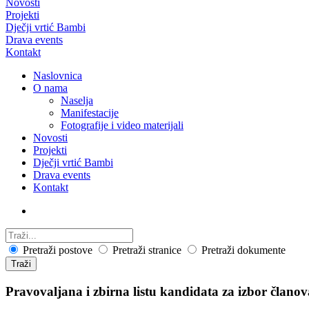
Novosti
Projekti
Dječji vrtić Bambi
Drava events
Kontakt
Naslovnica
O nama
Naselja
Manifestacije
Fotografije i video materijali
Novosti
Projekti
Dječji vrtić Bambi
Drava events
Kontakt
Pretraži postove
Pretraži stranice
Pretraži dokumente
Traži
Pravovaljana i zbirna listu kandidata za izbor člano