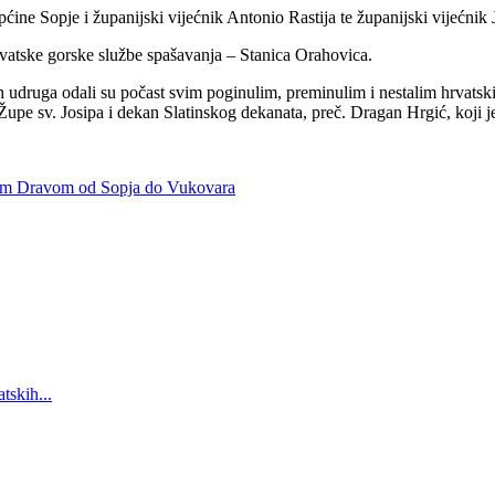
ćine Sopje i županijski vijećnik Antonio Rastija te županijski vijećnik 
rvatske gorske službe spašavanja – Stanica Orahovica.
kih udruga odali su počast svim poginulim, preminulim i nestalim hrvat
Župe sv. Josipa i dekan Slatinskog dekanata, preč. Dragan Hrgić, koji je
ekom Dravom od Sopja do Vukovara
tskih...