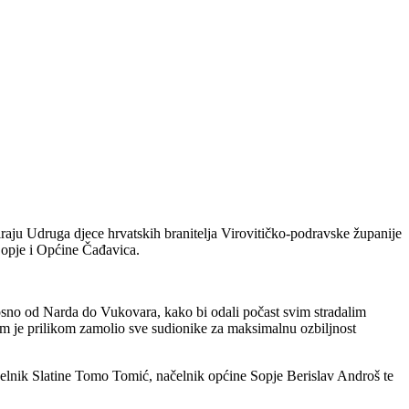
raju Udruga djece hrvatskih branitelja Virovitičko-podravske županije
Sopje i Općine Čađavica.
osno od Narda do Vukovara, kako bi odali počast svim stradalim
om je prilikom zamolio sve sudionike za maksimalnu ozbiljnost
načelnik Slatine Tomo Tomić, načelnik općine Sopje Berislav Androš te