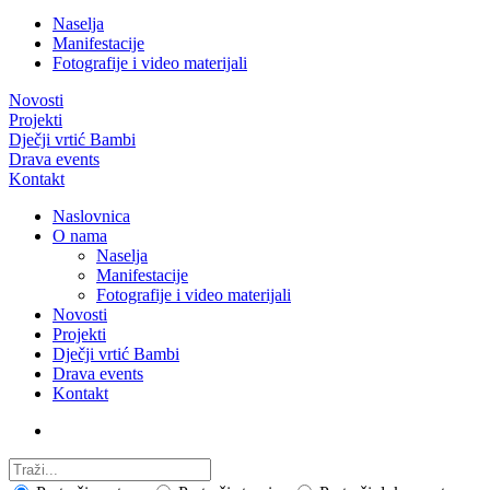
Naselja
Manifestacije
Fotografije i video materijali
Novosti
Projekti
Dječji vrtić Bambi
Drava events
Kontakt
Naslovnica
O nama
Naselja
Manifestacije
Fotografije i video materijali
Novosti
Projekti
Dječji vrtić Bambi
Drava events
Kontakt