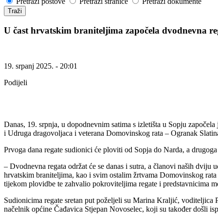
Pretraži postove
Pretraži stranice
Pretraži dokumente
Traži
U čast hrvatskim braniteljima započela dvodnevna 
19. srpanj 2025. - 20:01
Podijeli
Danas, 19. srpnja, u dopodnevnim satima s izletišta u Sopju započela
i Udruga dragovoljaca i veterana Domovinskog rata – Ogranak Slatina,
Prvoga dana regate sudionici će ploviti od Sopja do Narda, a drugog
– Dvodnevna regata održat će se danas i sutra, a članovi naših dvij
hrvatskim braniteljima, kao i svim ostalim žrtvama Domovinskog rata 
tijekom plovidbe te zahvalio pokroviteljima regate i predstavnicima medi
Sudionicima regate sretan put poželjeli su Marina Kraljić, voditeljic
načelnik općine Čađavica Stjepan Novoselec, koji su također došli ispr