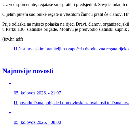
Uz već spomenute, regataše su ispratili i predsjednik Savjeta mladih op
Cijelim putem sudionike regate u vlastitom čamcu pratit će članovi H
Prije odlaska na mjesto polaska na rijeci Dravi, članovi organizacijs
u Parku 136. slatinske brigade. Molitvu je predvodio slatinski župnik 
(icv.hr, adf)
U čast hrvatskim braniteljima započela dvodnevna regata rij
Najnovije novosti
05. kolovoz 2026. - 21:07
U povodu Dana pobjede i domovinske zahvalnosti te Dana hrva
05. kolovoz 2026. - 08:00