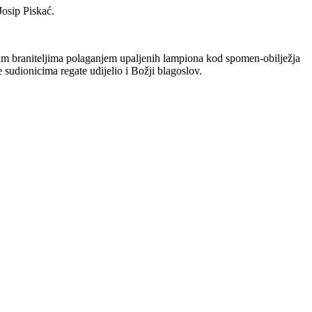
Josip Piskać.
skim braniteljima polaganjem upaljenih lampiona kod spomen-obilježja
 sudionicima regate udijelio i Božji blagoslov.