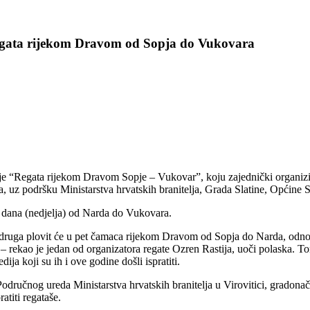
regata rijekom Dravom od Sopja do Vukovara
 je “Regata rijekom Dravom Sopje – Vukovar”, koju zajednički organizi
 uz podršku Ministarstva hrvatskih branitelja, Grada Slatine, Općine 
a dana (nedjelja) od Narda do Vukovara.
u udruga plovit će u pet čamaca rijekom Dravom od Sopja do Narda, odn
– rekao je jedan od organizatora regate Ozren Rastija, uoči polaska. T
ja koji su ih i ove godine došli ispratiti.
a Područnog ureda Ministarstva hrvatskih branitelja u Virovitici, grado
atiti regataše.