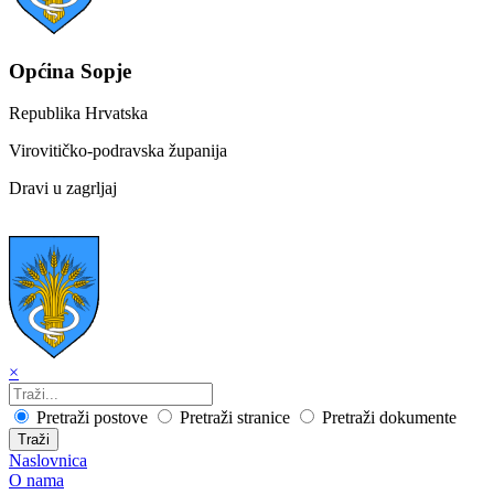
Općina Sopje
Republika Hrvatska
Virovitičko-podravska županija
Dravi u zagrljaj
×
Pretraži postove
Pretraži stranice
Pretraži dokumente
Traži
Naslovnica
O nama