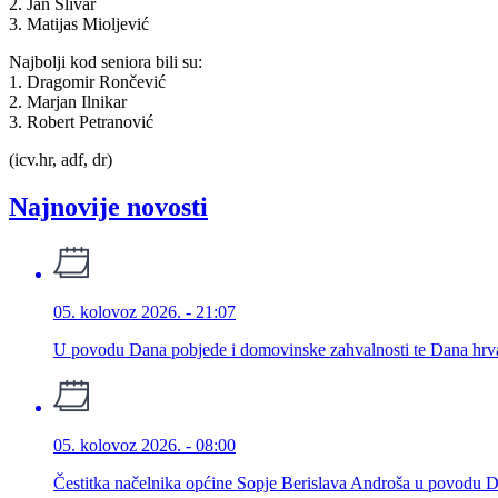
2. Jan Slivar
3. Matijas Mioljević
Najbolji kod seniora bili su:
1. Dragomir Rončević
2. Marjan Ilnikar
3. Robert Petranović
(icv.hr, adf, dr)
Najnovije novosti
05. kolovoz 2026. - 21:07
U povodu Dana pobjede i domovinske zahvalnosti te Dana hrva
05. kolovoz 2026. - 08:00
Čestitka načelnika općine Sopje Berislava Androša u povodu D