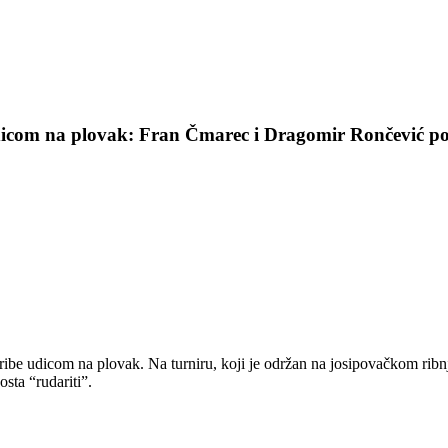
udicom na plovak: Fran Čmarec i Dragomir Rončević pob
u ribe udicom na plovak. Na turniru, koji je održan na josipovačkom ribn
osta “rudariti”.