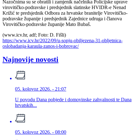
Nazočnima su se obratili i zamjenik načelnika Policijske uprave
virovitičko-podravske i predsjednik slatinske HVIDR-e Nenad
Križić te predsjednik Odbora za hrvatske branitelje Virovitičko-
podravske županije i predsjednik Zajednice udruga i članova
Virovitičko-podravske županije Mato Bubaš.
(www.icv.hr, adf; Foto: D. Fišli)
https://www.icv.hr/2022/09/u-sopju-obiljezena-31-obljetnica-
oslobadanja-karaula-zanos-i-bobrovac/
Najnovije novosti
05. kolovoz 2026. - 21:07
U povodu Dana pobjede i domovinske zahvalnosti te Dana
hrvatskih...
05. kolovoz 2026. - 08:00