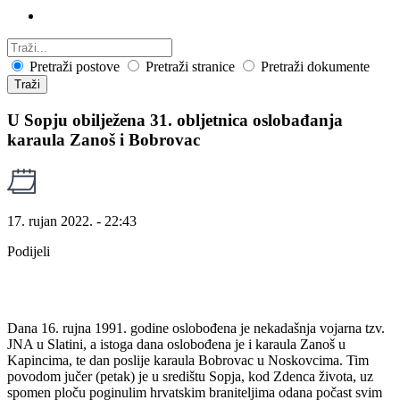
Pretraži postove
Pretraži stranice
Pretraži dokumente
Traži
U Sopju obilježena 31. obljetnica oslobađanja
karaula Zanoš i Bobrovac
17. rujan 2022. - 22:43
Podijeli
Dana 16. rujna 1991. godine oslobođena je nekadašnja vojarna tzv.
JNA u Slatini, a istoga dana oslobođena je i karaula Zanoš u
Kapincima, te dan poslije karaula Bobrovac u Noskovcima. Tim
povodom jučer (petak) je u središtu Sopja, kod Zdenca života, uz
spomen ploču poginulim hrvatskim braniteljima odana počast svim