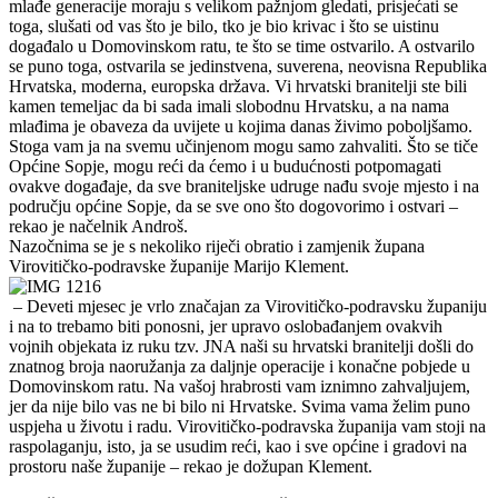
mlađe generacije moraju s velikom pažnjom gledati, prisjećati se
toga, slušati od vas što je bilo, tko je bio krivac i što se uistinu
događalo u Domovinskom ratu, te što se time ostvarilo. A ostvarilo
se puno toga, ostvarila se jedinstvena, suverena, neovisna Republika
Hrvatska, moderna, europska država. Vi hrvatski branitelji ste bili
kamen temeljac da bi sada imali slobodnu Hrvatsku, a na nama
mlađima je obaveza da uvijete u kojima danas živimo poboljšamo.
Stoga vam ja na svemu učinjenom mogu samo zahvaliti. Što se tiče
Općine Sopje, mogu reći da ćemo i u budućnosti potpomagati
ovakve događaje, da sve braniteljske udruge nađu svoje mjesto i na
području općine Sopje, da se sve ono što dogovorimo i ostvari –
rekao je načelnik Androš.
Nazočnima se je s nekoliko riječi obratio i zamjenik župana
Virovitičko-podravske županije Marijo Klement.
– Deveti mjesec je vrlo značajan za Virovitičko-podravsku županiju
i na to trebamo biti ponosni, jer upravo oslobađanjem ovakvih
vojnih objekata iz ruku tzv. JNA naši su hrvatski branitelji došli do
znatnog broja naoružanja za daljnje operacije i konačne pobjede u
Domovinskom ratu. Na vašoj hrabrosti vam iznimno zahvaljujem,
jer da nije bilo vas ne bi bilo ni Hrvatske. Svima vama želim puno
uspjeha u životu i radu. Virovitičko-podravska županija vam stoji na
raspolaganju, isto, ja se usudim reći, kao i sve općine i gradovi na
prostoru naše županije – rekao je dožupan Klement.