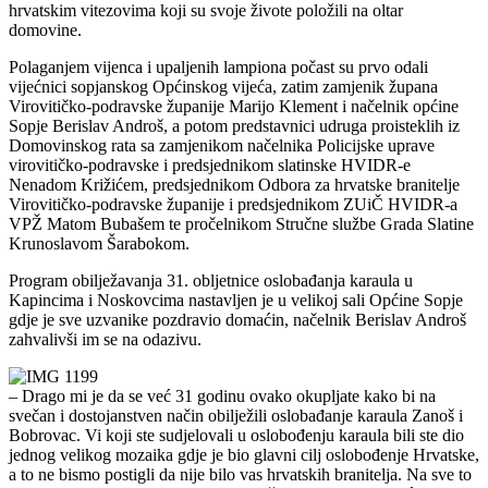
hrvatskim vitezovima koji su svoje živote položili na oltar
domovine.
Polaganjem vijenca i upaljenih lampiona počast su prvo odali
vijećnici sopjanskog Općinskog vijeća, zatim zamjenik župana
Virovitičko-podravske županije Marijo Klement i načelnik općine
Sopje Berislav Androš, a potom predstavnici udruga proisteklih iz
Domovinskog rata sa zamjenikom načelnika Policijske uprave
virovitičko-podravske i predsjednikom slatinske HVIDR-e
Nenadom Križićem, predsjednikom Odbora za hrvatske branitelje
Virovitičko-podravske županije i predsjednikom ZUiČ HVIDR-a
VPŽ Matom Bubašem te pročelnikom Stručne službe Grada Slatine
Krunoslavom Šarabokom.
Program obilježavanja 31. obljetnice oslobađanja karaula u
Kapincima i Noskovcima nastavljen je u velikoj sali Općine Sopje
gdje je sve uzvanike pozdravio domaćin, načelnik Berislav Androš
zahvalivši im se na odazivu.
– Drago mi je da se već 31 godinu ovako okupljate kako bi na
svečan i dostojanstven način obilježili oslobađanje karaula Zanoš i
Bobrovac. Vi koji ste sudjelovali u oslobođenju karaula bili ste dio
jednog velikog mozaika gdje je bio glavni cilj oslobođenje Hrvatske,
a to ne bismo postigli da nije bilo vas hrvatskih branitelja. Na sve to