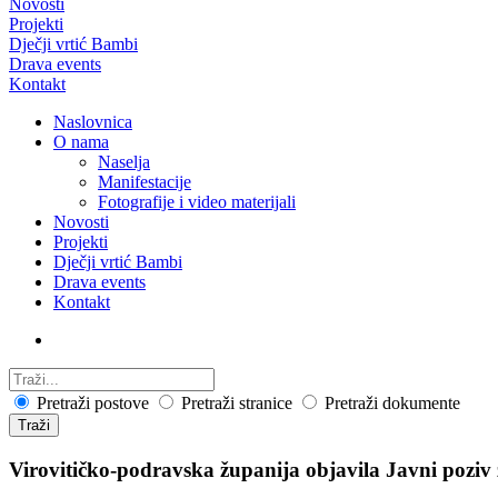
Novosti
Projekti
Dječji vrtić Bambi
Drava events
Kontakt
Naslovnica
O nama
Naselja
Manifestacije
Fotografije i video materijali
Novosti
Projekti
Dječji vrtić Bambi
Drava events
Kontakt
Pretraži postove
Pretraži stranice
Pretraži dokumente
Traži
Virovitičko-podravska županija objavila Javni poziv 