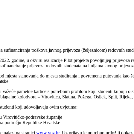
esa sufinanciranja troškova javnog prijevoza (željeznicom) redovnih stu
2. godine, u okviru realizacije Pilot projekta povoljnijeg prijevoza r
 sufinanciranje prijevoza redovnih studenata na linijama javnog prijevoza
jesta stanovanja do mjesta studiranja i povremena putovanja kao što su
tske.
u važeće pametne kartice s potrebnim profilom koju studenti kupuju o 
e blagajne kolodvora – Virovitica, Slatina, Požega, Osijek, Split, Rijek
studenti koji udovoljavaju ovim uvjetima:
ju Virovitičko-podravske županije
te na području Republike Hrvatske
se nalazi na stranici
www.vpz.hr
. Uz prijavu je potrebno priložiti doka