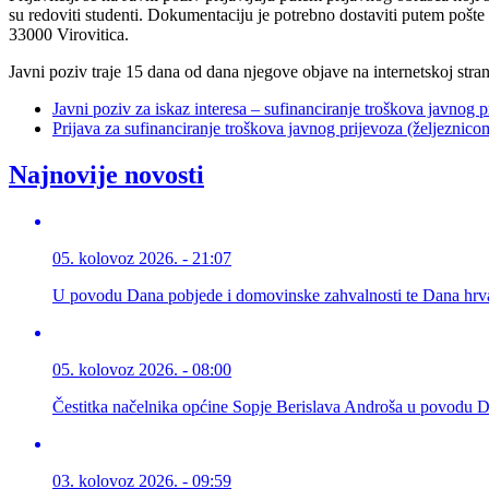
su redoviti studenti. Dokumentaciju je potrebno dostaviti putem pošte
33000 Virovitica.
Javni poziv traje 15 dana od dana njegove objave na internetskoj stra
Javni poziv za iskaz interesa – sufinanciranje troškova javnog 
Prijava za sufinanciranje troškova javnog prijevoza (željeznic
Najnovije novosti
05. kolovoz 2026. - 21:07
U povodu Dana pobjede i domovinske zahvalnosti te Dana hrva
05. kolovoz 2026. - 08:00
Čestitka načelnika općine Sopje Berislava Androša u povodu D
03. kolovoz 2026. - 09:59