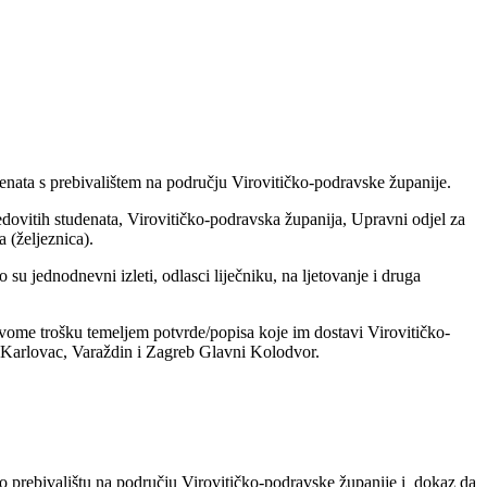
denata s prebivalištem na području Virovitičko-podravske županije.
edovitih studenata, Virovitičko-podravska županija, Upravni odjel za
 (željeznica).
 jednodnevni izleti, odlasci liječniku, na ljetovanje i druga
svome trošku temeljem potvrde/popisa koje im dostavi Virovitičko-
a, Karlovac, Varaždin i Zagreb Glavni Kolodvor.
z o prebivalištu na području Virovitičko-podravske županije i dokaz da