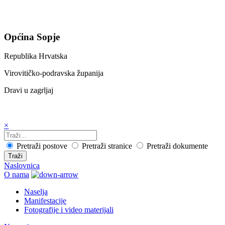
Općina Sopje
Republika Hrvatska
Virovitičko-podravska županija
Dravi u zagrljaj
×
Pretraži postove
Pretraži stranice
Pretraži dokumente
Traži
Naslovnica
O nama
Naselja
Manifestacije
Fotografije i video materijali