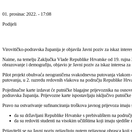
01. prosinac 2022. - 17:08
Podijeli
Virovitičko-podravska županija je objavila Javni poziv za iskaz inter
Naime, na temelju Zaključka Vlade Republike Hrvatske od 19. rujna 202
obrazovanje i demografiju, objavio je Javni poziv za iskaz interesa za
Pilot projekt obuhvaća neograničena svakodnevna putovanja vlakom od m
putovanja, u 2. razredu redovnih vlakova na području Republike Hrva
Pojedinačne karte izdavat će putničke blagajne prijevoznika na osnov
podravska županija. Prijevozne karte ispostavljaju isključivo putničk
Pravo na ostvarivanje sufinanciranja troškova javnog prijevoza imaju 
da su državljani Republike Hrvatske s prebivalištem na područ
da su redoviti studenti na visokim učilištima koji imaju sjediš
Prijavitelji se na Javni poziv prijavljuju putem prijavnog obrasca koji 