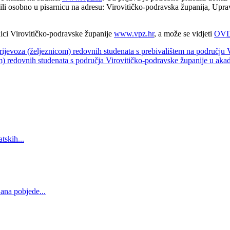
 ili osobno u pisarnicu na adresu: Virovitičko-podravska županija, Upra
nici Virovitičko-podravske županije
www.vpz.hr
, a može se vidjeti
OV
prijevoza (željeznicom) redovnih studenata s prebivalištem na području
om) redovnih studenata s područja Virovitičko-podravske županije u ak
tskih...
ana pobjede...