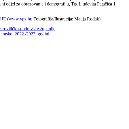
vni odjel za obrazovanje i demografiju, Trg Ljudevita Patačića 1,
DJE
(
www.vpz.hr
, Fotografija/Ilustracija: Matija Rođak)
 Virovitičko-podravske županije
ademskoj 2022./2023. godini